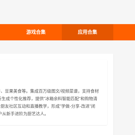
游戏合集
应用合集
、豆果美食等。集成百万级图文/视频菜谱，支持食材
析生成个性化推荐，提供"冰箱余料智能匹配"和购物清
友社区互动和直播教学，形成"学做-分享-改进"闭
户从新手进阶为厨艺达人。