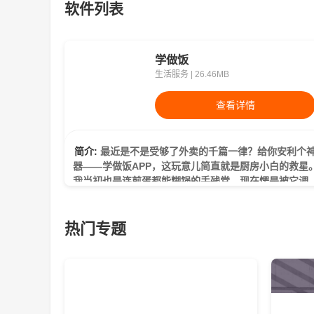
软件列表
学做饭
生活服务 | 26.46MB
查看详情
简介:
最近是不是受够了外卖的千篇一律？给你安利个神
器——学做饭APP，这玩意儿简直就是厨房小白的救星
我当初也是连煎蛋都能糊锅的手残党，现在愣是被它调
成了朋友圈厨艺
热门专题