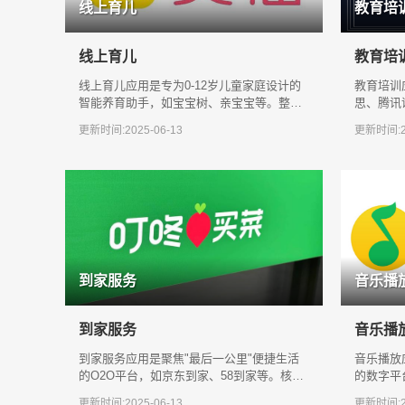
线上育儿
教育培
线上育儿
教育培
线上育儿应用是专为0-12岁儿童家庭设计的
教育培训
智能养育助手，如宝宝树、亲宝宝等。整合
思、腾讯
成长记录、疫苗提醒、早教课程等核心功
考证等课
更新时间:2025-06-13
更新时间:20
能，
动教
到家服务
音乐播
到家服务
音乐播
到家服务应用是聚焦"最后一公里"便捷生活
音乐播放
的O2O平台，如京东到家、58到家等。核心
的数字平
提供生鲜配送、保洁预约、家电维修等即时
心功能包
更新时间:2025-06-13
更新时间:20