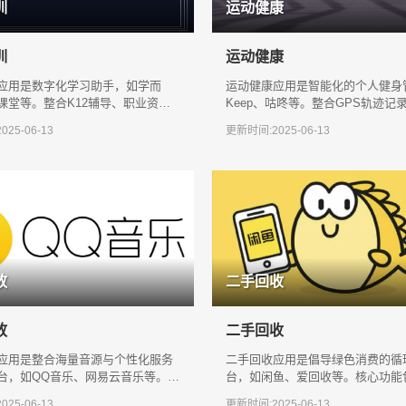
训
运动健康
训
运动健康
应用是数字化学习助手，如学而
运动健康应用是智能化的个人健身
课堂等。整合K12辅导、职业资格
Keep、咕咚等。整合GPS轨迹记录
程资源，采用AI智能题库和直播互
矫正和个性化训练计划，覆盖跑步
25-06-13
更新时间:2025-06-13
放
二手回收
放
二手回收
应用是整合海量音源与个性化服务
二手回收应用是倡导绿色消费的循
台，如QQ音乐、网易云音乐等。核
台，如闲鱼、爱回收等。核心功能
括智能推荐、歌词同步、高品质音
估价、上门回收、闲置转卖及环保
25-06-13
更新时间:2025-06-13