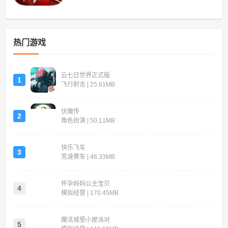
热门游戏
云七日世界正式版
1
飞行射击 | 25.61MB
伏魔传
2
角色扮演 | 50.11MB
快乐飞车
3
竞速赛车 | 46.33MB
怀孕妈妈公主宝贝
4
模拟经营 | 170.45MB
魔法城堡小屋派对
5