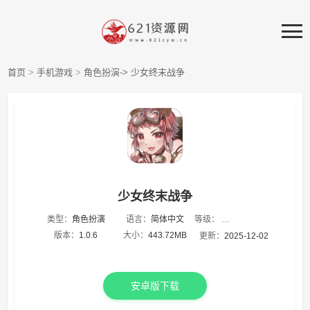
首页
>
手机游戏
>
角色扮演->
少女终末战争
少女终末战争
等级：
类型：
角色扮演
语言：
简体中文
★
★
★
★
★
版本：
1.0.6
大小：
443.72MB
更新：
2025-12-02
安卓版下载