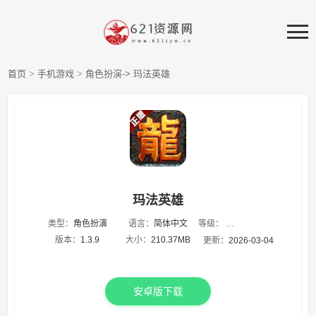
首页
>
手机游戏
>
角色扮演->
玛法英雄
玛法英雄
等级：
类型：
角色扮演
语言：
简体中文
★
★
★
★
★
版本：
1.3.9
大小：
210.37MB
更新：
2026-03-04
安卓版下载