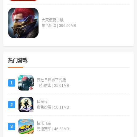
大天使复古版
角色扮演 | 396.90MB
热门游戏
云七日世界正式版
1
飞行射击 | 25.61MB
伏魔传
2
角色扮演 | 50.11MB
快乐飞车
3
竞速赛车 | 46.33MB