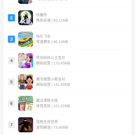
伏魔传
2
角色扮演 | 50.11MB
快乐飞车
3
竞速赛车 | 46.33MB
怀孕妈妈公主宝贝
4
模拟经营 | 170.45MB
魔法城堡小屋派对
5
模拟经营 | 141.69MB
魔法漂移大陆
6
体育竞技 | 101.02MB
怪物生存世界
7
冒险解谜 | 73.86MB