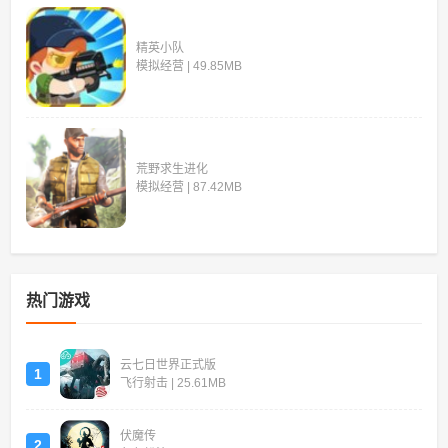
精英小队
模拟经营 | 49.85MB
荒野求生进化
模拟经营 | 87.42MB
热门游戏
云七日世界正式版
1
飞行射击 | 25.61MB
伏魔传
2