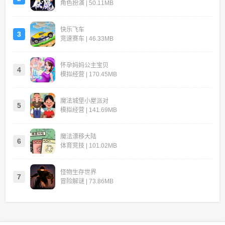
角色扮演 | 50.11MB
快乐飞车
3
竞速赛车 | 46.33MB
怀孕妈妈公主宝贝
4
模拟经营 | 170.45MB
魔法城堡小屋派对
5
模拟经营 | 141.69MB
魔法漂移大陆
6
体育竞技 | 101.02MB
怪物生存世界
7
冒险解谜 | 73.86MB