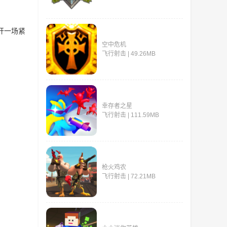
开一场紧
空中危机
飞行射击 | 49.26MB
幸存者之星
飞行射击 | 111.59MB
枪火鸡农
飞行射击 | 72.21MB