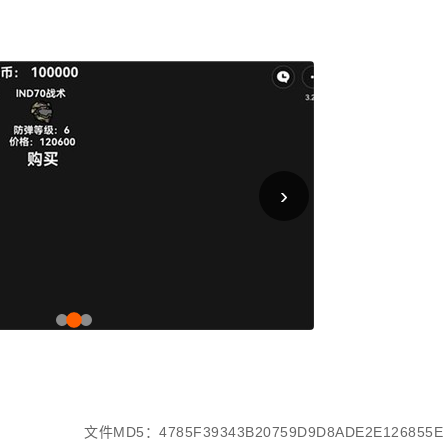
›
文件MD5：4785F39343B20759D9D8ADE2E126855E