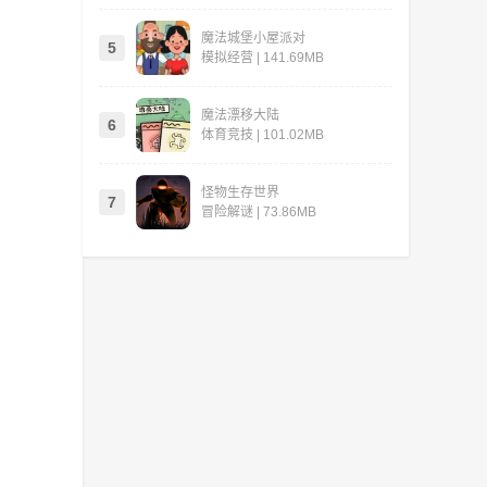
魔法城堡小屋派对
5
模拟经营 | 141.69MB
魔法漂移大陆
6
体育竞技 | 101.02MB
怪物生存世界
7
冒险解谜 | 73.86MB