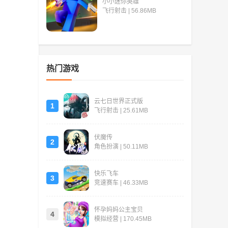
小小迷你英雄
飞行射击 | 56.86MB
热门游戏
云七日世界正式版
1
飞行射击 | 25.61MB
伏魔传
2
角色扮演 | 50.11MB
快乐飞车
3
竞速赛车 | 46.33MB
怀孕妈妈公主宝贝
4
模拟经营 | 170.45MB