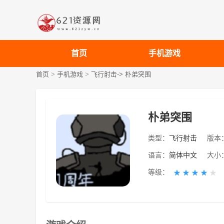
首页
手机游戏
首页
>
手机游戏
>
飞行射击->
朴弟突围
朴弟突围
类型：
飞行射击
版本
语言：
简体中文
大小
等级：
★
★
★
★
★