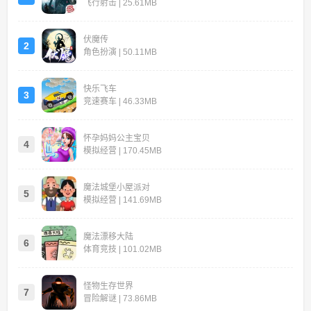
飞行射击 | 25.61MB
伏魔传
2
角色扮演 | 50.11MB
快乐飞车
3
竞速赛车 | 46.33MB
怀孕妈妈公主宝贝
4
模拟经营 | 170.45MB
魔法城堡小屋派对
5
模拟经营 | 141.69MB
魔法漂移大陆
6
体育竞技 | 101.02MB
怪物生存世界
7
冒险解谜 | 73.86MB