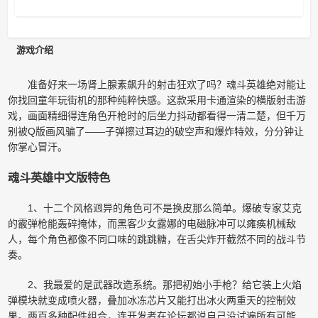
游戏介绍
准备好来一场肾上腺素飙升的射击狂欢了吗？魂斗英雄绝对能让
你找回童年玩街机的那种纯粹快感。这款采用卡通渲染的横版射击游
戏，画面精细得连角色开枪时的后坐力抖动都看得一清二楚，但千万
别被Q版画风骗了——子弹擦过耳边的破空声和爆炸特效，分分钟让
你掌心冒汗。
魂斗英雄中文版特色
1、十二个风格迥异的角色可不是换皮那么简单。爆破专家艾克
的霰弹枪能轰碎掩体，而黑客少女露娜的电磁脉冲可以瘫痪机械敌
人，每个角色都像不同口味的跳跳糖，在舌尖炸开截然不同的战斗节
奏。
2、我最爱的是武器改造系统。那把初始小手枪？给它装上火焰
弹模块就变成喷火器，叠加冰冻芯片又能打出冰火两重天的控制效
果。两百多种配件组合，连开发者在论坛都说自己没试遍所有可能