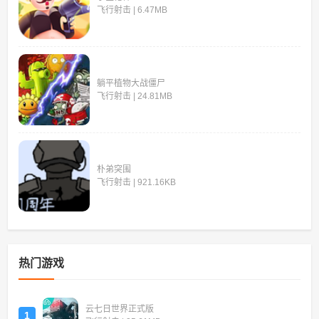
飞行射击 | 6.47MB
躺平植物大战僵尸
飞行射击 | 24.81MB
朴弟突围
飞行射击 | 921.16KB
热门游戏
云七日世界正式版
1