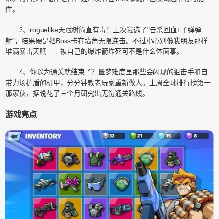
性。
3、roguelike天赋树简直有毒！上次我选了"击杀回血+子弹弹
射"，结果硬是把Boss卡在墙角无限连击。不过小心别像我朋友那样
堆满暴击天赋——被自己的爆炸箭炸死可不是什么体面事。
4、你以为通关就结束了？噩梦难度里那些会闪现的狙击手和自
带力场护盾的机甲，分分钟教老玩家重新做人。上周全球排行榜第一
那家伙，据说花了三个月研究出无伤通关路线。
游戏亮点