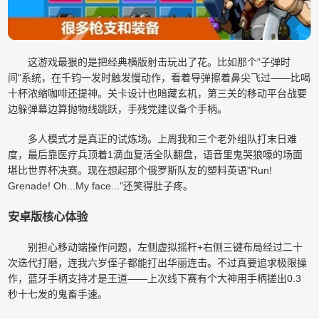
这游戏最狠的是把经典横版射击玩出了花。比如那个"子弹时
间"系统，在千钧一发时触发慢动作，看着导弹擦着鼻尖飞过——比喝
十杯浓缩咖啡还提神。关卡设计也暗藏玄机，第三关的移动平台战要
边躲弹幕边算抛物线跳跃，手残党建议备个手柄。
多人模式才是真正的试炼场。上周我和三个老外组队打末日难
度，最后靠医疗兵顶着1滴血复活全队翻盘，语音里鬼哭狼嚎的场面
堪比世界杯决赛。现在想起那个俄罗斯队友的塑料英语"Run!
Grenade! Oh...My face..."还笑得肚子疼。
安卓版核心体验
别担心移动端操作问题，左侧虚拟摇杆+右侧三键布局经过二十
次迭代打磨，连我六岁侄子都能打出华丽连击。不过真要追求极限操
作，蓝牙手柄支持才是王道——上次线下赛有个大神用手柄搓出0.3
秒十七发的鬼畜手速。