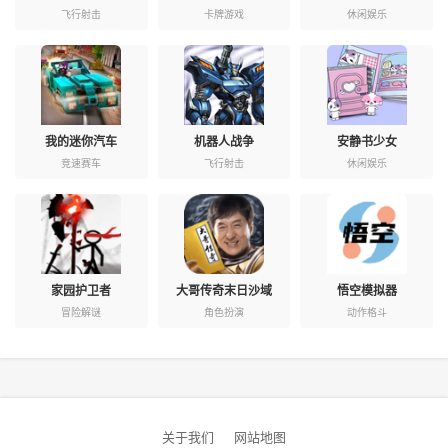
飞行射击
卡牌游戏
休闲娱乐
我的迷你汽车
机器人战争
安静书少女
竞速赛车
飞行射击
休闲娱乐
家园护卫者
大哥传奇末日沙域
悟空模拟器
冒险解谜
角色扮演
动作格斗
关于我们
网站地图