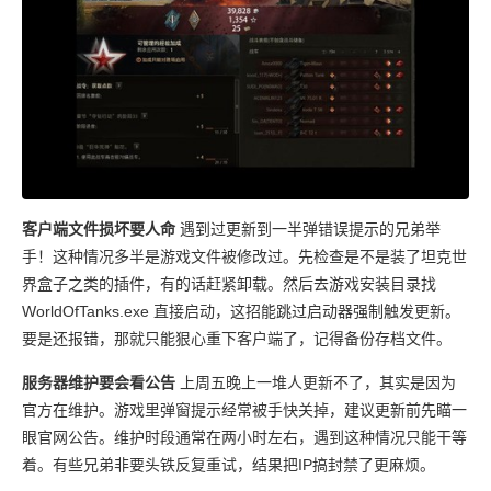
客户端文件损坏要人命
遇到过更新到一半弹错误提示的兄弟举
手！这种情况多半是游戏文件被修改过。先检查是不是装了坦克世
界盒子之类的插件，有的话赶紧卸载。然后去游戏安装目录找
WorldOfTanks.exe 直接启动，这招能跳过启动器强制触发更新。
要是还报错，那就只能狠心重下客户端了，记得备份存档文件。
服务器维护要会看公告
上周五晚上一堆人更新不了，其实是因为
官方在维护。游戏里弹窗提示经常被手快关掉，建议更新前先瞄一
眼官网公告。维护时段通常在两小时左右，遇到这种情况只能干等
着。有些兄弟非要头铁反复重试，结果把IP搞封禁了更麻烦。