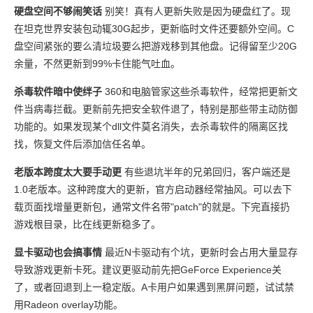
硬盘空间不够闹笑话
别笑！真有人更新失败是因为硬盘红了。现
在坦克世界安装包动辄30G起步，更新临时文件还要额外空间。C
盘空间紧张的要么清垃圾要么把游戏移到其他盘。记得留至少20G
余量，不然更新到99%卡住能气吐血。
杀毒软件暗中使绊子
360和电脑管家这些杀毒软件，经常把更新文
件当病毒拦截。更新前先把安全软件退了，特别是那些带主动防御
功能的。如果发现某个dll文件莫名消失，去杀毒软件的隔离区找
找，恢复文件后添加信任名单。
老版本跨度太大要手动更
有些退坑半年的兄弟回归，客户端还是
1.0老版本。这种跨度大的更新，官方启动器经常抽风。可以去下
载页面找增量更新包，通常文件名带"patch"的就是。下完直接扔
游戏根目录，比在线更新稳多了。
显卡驱动也会搞事情
最近N卡驱动有个坑，更新时会占用大量显存
导致游戏更新卡死。建议更驱动前先把GeForce Experience关
了，或者回退到上一稳定版。A卡用户如果遇到黑屏问题，试试禁
用Radeon overlay功能。