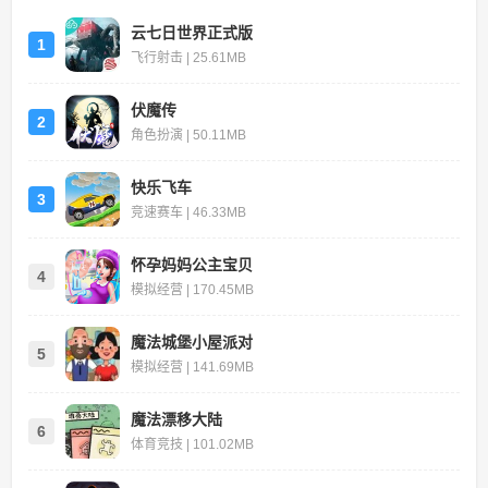
云七日世界正式版
1
飞行射击 | 25.61MB
伏魔传
2
角色扮演 | 50.11MB
快乐飞车
3
竞速赛车 | 46.33MB
怀孕妈妈公主宝贝
4
模拟经营 | 170.45MB
魔法城堡小屋派对
5
模拟经营 | 141.69MB
魔法漂移大陆
6
体育竞技 | 101.02MB