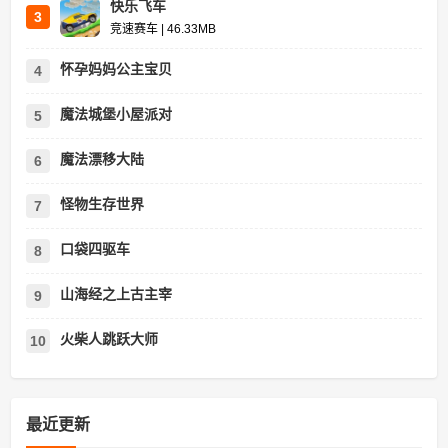
快乐飞车
3
竞速赛车 | 46.33MB
怀孕妈妈公主宝贝
4
魔法城堡小屋派对
5
魔法漂移大陆
6
怪物生存世界
7
口袋四驱车
8
山海经之上古主宰
9
火柴人跳跃大师
10
最近更新