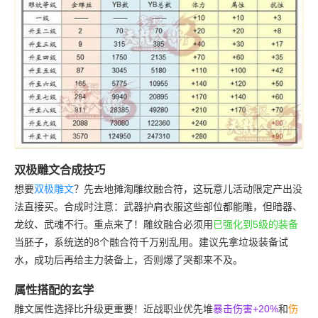
双极雕文合成技巧
想要
双极雕文
？先去地摊淘雕纹融合符，这玩意儿活动限定产出没
法直接买。合成时注意：武器护肩衣服这些部位都能雕，但暗器、
龙纹、武魂不行。重点来了！雕纹融合必须用
已强化到5级的装备
当胚子，系统送的8个融合符千万别乱用。建议先拿垃圾装备试
水，成功后再给主力装备上，否则爆了哭都来不及。
属性搭配的玄学
雕文属性选择比升级更重要！近战职业优先堆
暴击伤害+20%
和
伤