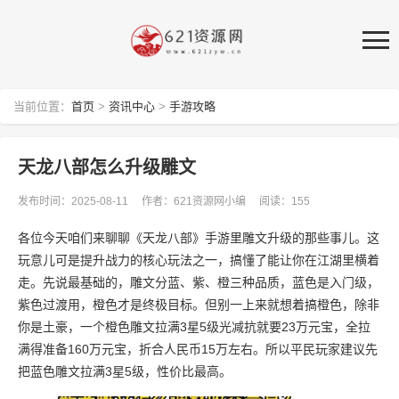
当前位置：
首页
>
资讯中心
>
手游攻略
天龙八部怎么升级雕文
发布时间：2025-08-11
作者：621资源网小编
阅读：155
各位今天咱们来聊聊《天龙八部》手游里雕文升级的那些事儿。这
玩意儿可是提升战力的核心玩法之一，搞懂了能让你在江湖里横着
走。先说最基础的，雕文分蓝、紫、橙三种品质，蓝色是入门级，
紫色过渡用，橙色才是终极目标。但别一上来就想着搞橙色，除非
你是土豪，一个橙色雕文拉满3星5级光减抗就要23万元宝，全拉
满得准备160万元宝，折合人民币15万左右。所以平民玩家建议先
把蓝色雕文拉满3星5级，性价比最高。