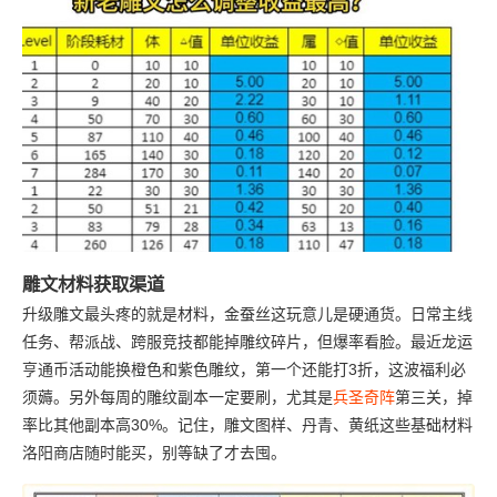
雕文材料获取渠道
升级雕文最头疼的就是材料，金蚕丝这玩意儿是硬通货。日常主线
任务、帮派战、跨服竞技都能掉雕纹碎片，但爆率看脸。最近龙运
亨通币活动能换橙色和紫色雕纹，第一个还能打3折，这波福利必
须薅。另外每周的雕纹副本一定要刷，尤其是
兵圣奇阵
第三关，掉
率比其他副本高30%。记住，雕文图样、丹青、黄纸这些基础材料
洛阳商店随时能买，别等缺了才去囤。