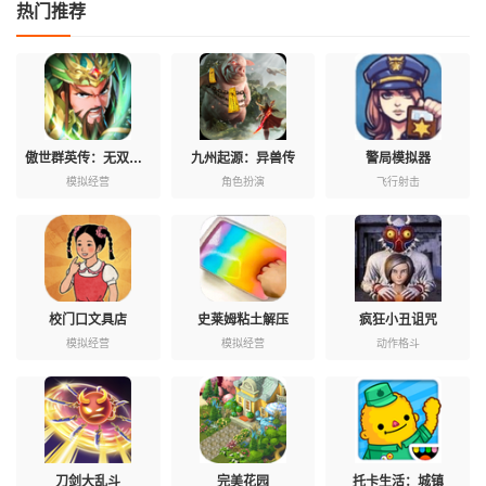
热门推荐
傲世群英传：无双乱斗
九州起源：异兽传
警局模拟器
模拟经营
角色扮演
飞行射击
校门口文具店
史莱姆粘土解压
疯狂小丑诅咒
模拟经营
模拟经营
动作格斗
刀剑大乱斗
完美花园
托卡生活：城镇