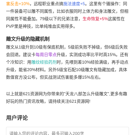
害反击+10%
，远程职业重点搞
施法速度+5
。这里有个骚操作：同
一件装备可以雕不同属性，比如衣服同时上体力和身法雕文，但相
同属性不能叠加。79级以下的兄弟注意，
生命恢复+5%
这属性在
PVP里是神技，比单纯堆血实用得多。
雕文升级的隐藏机制
雕文从1级升到10级有保底机制，5级前失败不掉级，但6级后失败
会回退。建议卡
每周日零点
升级，实测成功率比平时高15%。还有
个冷知识：用
雕纹经验药剂
时，先喂到差10%经验满级，再手动点
升级，能省20%材料。另外5级宝石配10级雕文有隐藏加成，具体
数值官方没公布，但实战测试伤害能多爆15%左右。
以上就是
621资源网
为你带来的"
天龙八部怎么升级雕文
",更多有趣
好玩的热门资讯攻略，请持续关注
621资源网
!
用户评论