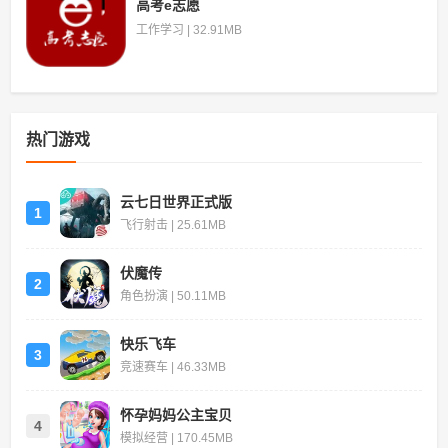
高考e志愿
工作学习 | 32.91MB
热门游戏
云七日世界正式版
1
飞行射击 | 25.61MB
伏魔传
2
角色扮演 | 50.11MB
快乐飞车
3
竞速赛车 | 46.33MB
怀孕妈妈公主宝贝
4
模拟经营 | 170.45MB