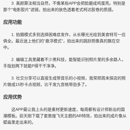
3. 美颜算法相当自然，不像某些APP会把脸磨成鸡蛋壳。特别是
那个"电影胶片"滤镜，拍出来的肤色透着老式柯达胶卷的质感。
应用功能
1. 拍摄模式多到选择困难症发作，从长曝光光绘到美食特写一应
俱全。最近迷上他们的"悬浮模式"，拍出来的跳跃照像真的飘在空
中。
2. 编辑工具里藏着不少黑科技，能智能识别照片里的多余路人，
手指划两下就能P得干干净净。
3. 社交分享可以直接生成带音乐的小视频，我常把周末探店的照
片做成15秒卡点视频，比干发九宫格带劲多了。
应用优势
这APP最让我上头的是素材更新速度，每周都有设计师新出的国
潮模板。前天刚下载了套敦煌飞天主题的AR特效，拍出来的成片像从
壁画里走出来的。