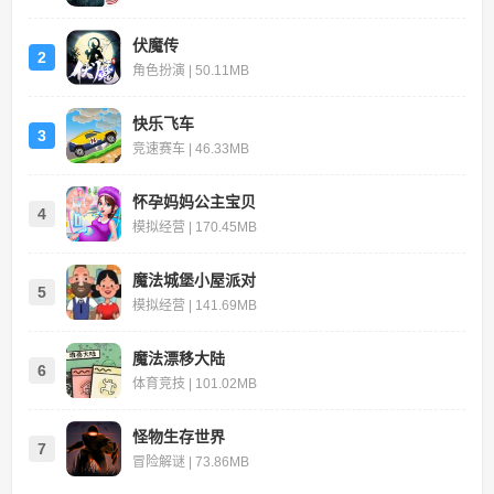
伏魔传
2
角色扮演 | 50.11MB
快乐飞车
3
竞速赛车 | 46.33MB
怀孕妈妈公主宝贝
4
模拟经营 | 170.45MB
魔法城堡小屋派对
5
模拟经营 | 141.69MB
魔法漂移大陆
6
体育竞技 | 101.02MB
怪物生存世界
7
冒险解谜 | 73.86MB